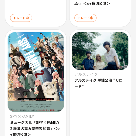
承-』＜e+貸切公演＞
トレード中
トレード中
アルステイク
アルステイク 単独公演 ”リロ
ード”
SPY×FAMILY
ミュージカル『SPY×FAMILY
2 爆弾犬篇＆豪華客船篇』＜e
+貸切公演＞