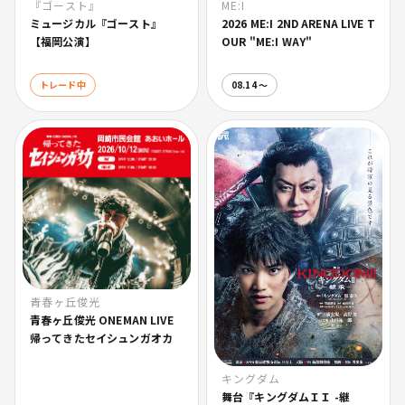
ME:I
『ゴースト』
2026 ME:I 2ND ARENA LIVE T
ミュージカル『ゴースト』
OUR "ME:I WAY"
【福岡公演】
トレード中
08.14 〜
青春ヶ丘俊光
青春ヶ丘俊光 ONEMAN LIVE
帰ってきたセイシュンガオカ
キングダム
舞台『キングダムＩＩ -継