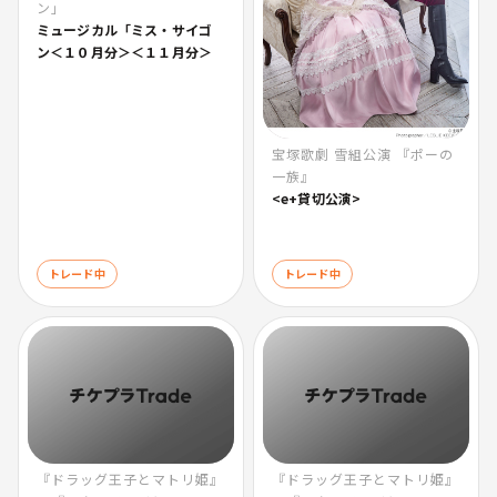
ン」
ミュージカル「ミス・サイゴ
ン＜１０月分＞＜１１月分＞
宝塚歌劇 雪組公演 『ポーの
一族』
<e+貸切公演>
トレード中
トレード中
『ドラッグ王子とマトリ姫』
『ドラッグ王子とマトリ姫』