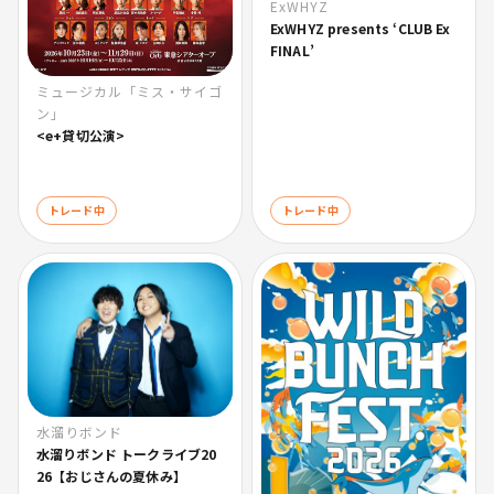
ExWHYZ
ExWHYZ presents ‘CLUB Ex
FINAL’
ミュージカル「ミス・サイゴ
ン」
<e+貸切公演>
トレード中
トレード中
水溜りボンド
水溜りボンド トークライブ20
26【おじさんの夏休み】