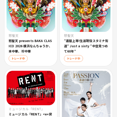
怒髪天
怒髪天
怒髪天 presents BAKA CLAS
”還暦上等!生涯現役スタミナ街
ICO 2026 横浜なんちゅうか、
道” Just a sixty ”中空見つめ
本中華、珍中華
て60年”
トレード中
トレード中
ミュージカル「RENT」
ミュージカル『RENT』<e+貸