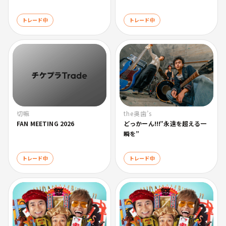
トレード中
トレード中
the奥歯’s
切嘛
どっかーん!!!”永遠を超える一
FAN MEETING 2026
瞬を”
トレード中
トレード中