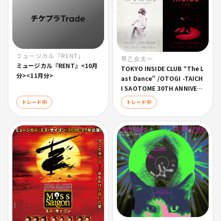
ミュージカル「RENT」
早乙女太一
ミュージカル『RENT』<10月
TOKYO INSIDE CLUB “The L
分><11月分>
ast Dance” /OTOGI -TAICH
I SAOTOME 30TH ANNIVER
SARY STAGE-
トレード中
トレード中