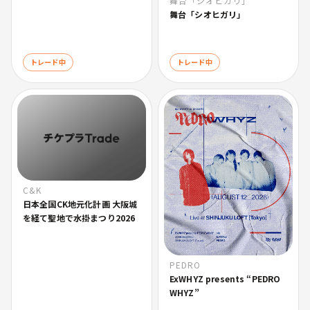
舞台「シオヒガリ」
舞台「シオヒガリ」
トレード中
トレード中
C&K
日本全国CK地元化計画 大阪城
を経て聖地で水掛まつり2026
PEDRO
ExWHYZ presents “PEDRO
WHYZ”