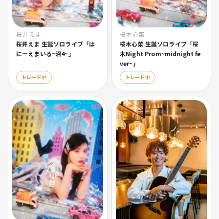
桜井えま
桜木心菜
桜井えま 生誕ソロライブ「は
桜木心菜 生誕ソロライブ「桜
にーえまいる~沼4~」
木Night Prom~midnight fe
ver~」
トレード中
トレード中