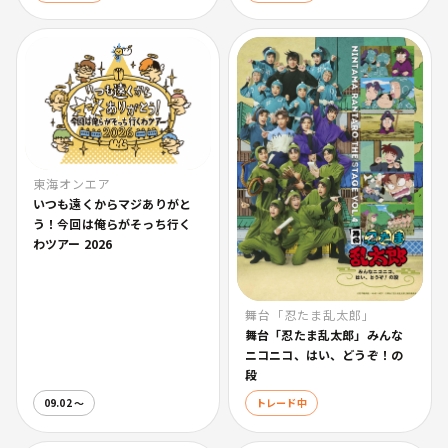
東海オンエア
いつも遠くからマジありがと
う！今回は俺らがそっち行く
わツアー 2026
舞台「忍たま乱太郎」
舞台「忍たま乱太郎」みんな
ニコニコ、はい、どうぞ！の
段
09.02 〜
トレード中