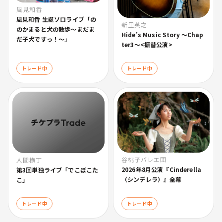
風見和香
風見和香 生誕ソロライブ「の
新里英之
のかまると犬の散歩〜まだま
Hide’s Music Story 〜Chap
だ子犬ですっ！〜」
ter3〜<振替公演>
トレード中
トレード中
谷桃子バレエ団
人間横丁
2026年8月公演『Cinderella
第3回単独ライブ「でこぼこた
（シンデレラ）』全幕
こ」
トレード中
トレード中