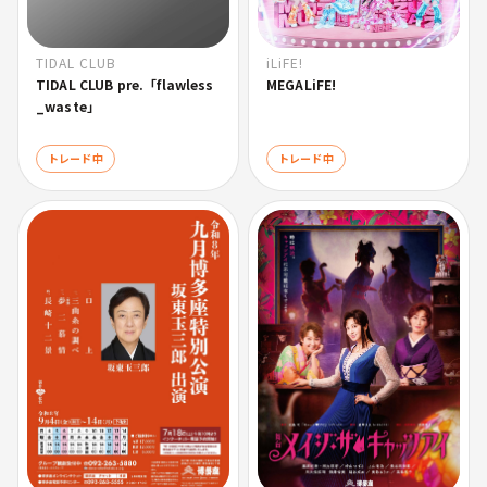
iLiFE!
TIDAL CLUB
MEGALiFE!
TIDAL CLUB pre.「flawless
_waste」
トレード中
トレード中