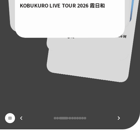
Novelbright HALL&ARENA TOUR 2026 〜
ミュージカル『ディア・エヴァン・ハンセ
Sakurazaka46 ARENA TOUR 2026 -Wha
KOBUKURO LIVE TOUR 2026 霞日和
の人生、ゴーゴーゴー 〜』
t’s lonesome?-
PYRAMID〜
ン』【東京公演】
THE ALFEE
THE ALFEE Summer Celebration 2026 Mr. Moonlight
サカナクション
SAKANAQUARIUM 2026-2027 "透明"