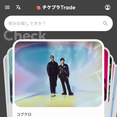
何かお探しですか？
Check
SUPER BEAVER
音楽と髭達
SUPER BEAVER
ミュージカル「忍たま乱太郎」
ミュージカル『ディア・エヴァン・ハンセン』
六年生単独ライブ 〜六忍出陣〜
都会のラクダ DOME TOUR 2026
Novelbright
音楽と髭達2026 - TIME MACHINE -
櫻坂46
『都会のラクダ TOUR 2026-2027 〜 ラクダ
コブクロ