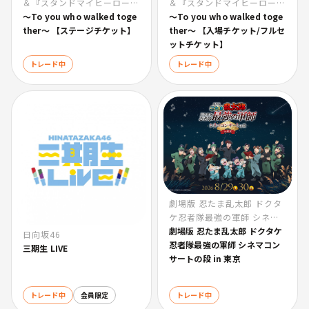
＆『スタンドマイヒーロー
＆『スタンドマイヒーロー
ズ』Anniversary Fes
〜To you who walked toge
ズ』Anniversary Fes
〜To you who walked toge
ther〜 【ステージチケット】
ther〜 【入場チケット/フルセ
ットチケット】
トレード中
トレード中
劇場版 忍たま乱太郎 ドクタ
ケ忍者隊最強の軍師 シネマ
コンサートの段 in 東京
劇場版 忍たま乱太郎 ドクタケ
日向坂46
忍者隊最強の軍師 シネマコン
三期生 LIVE
サートの段 in 東京
トレード中
会員限定
トレード中