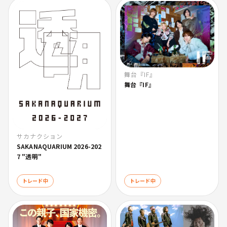
舞台『IF』
舞台『IF』
サカナクション
SAKANAQUARIUM 2026-202
7 "透明"
トレード中
トレード中