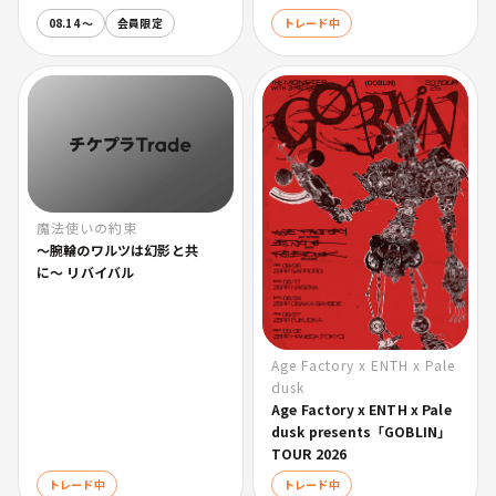
08.14 〜
会員限定
トレード中
魔法使いの約束
〜腕輪のワルツは幻影と共
に〜 リバイバル
Age Factory x ENTH x Pale
dusk
Age Factory x ENTH x Pale
dusk presents「GOBLIN」
TOUR 2026
トレード中
トレード中