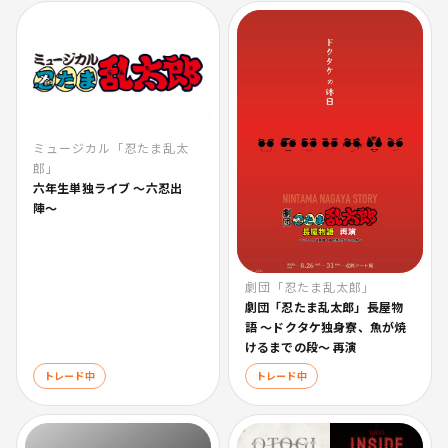
ミュージカル「忍たま乱太
郎」
六年生単独ライブ 〜六忍出
陣〜
劇団「忍たま乱太郎」
劇団「忍たま乱太郎」長屋物
語 〜ドクタケ独身寮、魚が焼
けるまでの段〜 再演
トレード中
トレード中