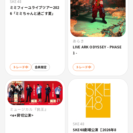
SKE48
ミミフィーユライブツアー202
6「ミミちゃんと過ごす夏」
あらき
LIVE ARK ODYSSEY - PHASE
1 -
トレード中
会員限定
トレード中
ミュージカル『民王』
<e+貸切公演>
SKE48
SKE48劇場公演【2026年8