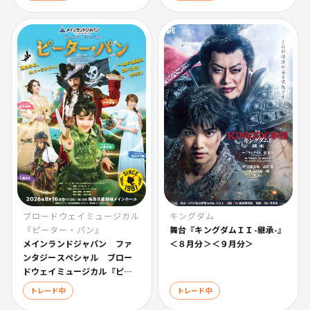
ブロードウェイミュージカル
キングダム
『ピーター・パン』
舞台『キングダムＩＩ-継承-』
メインランドジャパン ファ
＜８月分＞＜９月分＞
ンタジースペシャル ブロー
ドウェイミュージカル『ピー
ター・パン』【大阪公演】
トレード中
トレード中