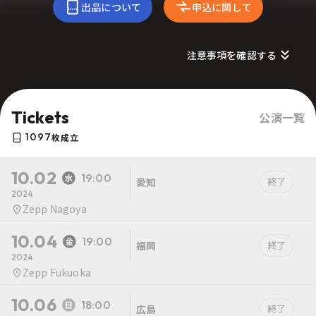
出品について
申込に関して
注意事項を確認する
Tickets
公演一覧
1097
枚成立
10.02
19:00
愛知
終了
2024
Zepp Nagoya
10.04
19:00
福岡
終了
2024
Zepp Fukuoka
10.06
18:00
広島
終了