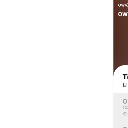
OWV
OWV
T
0
20