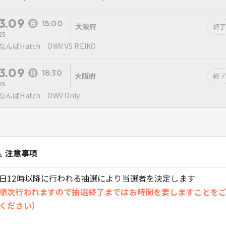
3.09
15:00
大阪府
終了
25
なんばHatch OWV VS REIKO
3.09
18:30
大阪府
終了
25
なんばHatch OWV Only
注意事項
日12時以降に行われる抽選により当選者を決定します
順次行われますので抽選終了まではお時間を要しますことを
ください）