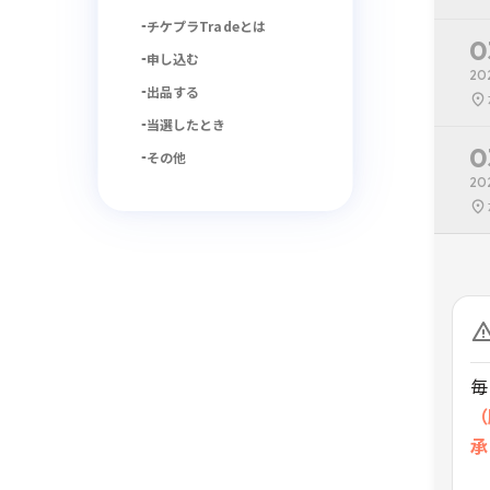
チケプラTradeとは
0
申し込む
20
出品する
当選したとき
0
その他
20
毎
（
承