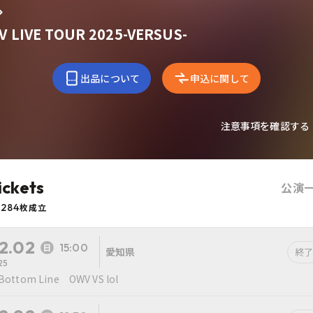
 LIVE TOUR 2025-VERSUS-
出品について
申込に関して
注意事項を確認する
ickets
公演
284
枚成立
2.02
15:00
愛知県
終了
25
Bottom Line OWV VS lol