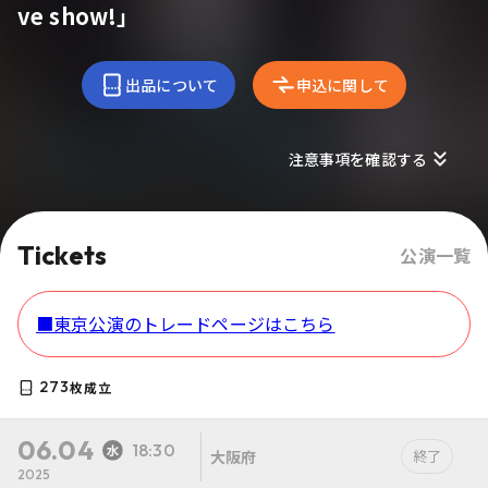
ve show!」
出品について
申込に関して
注意事項を確認する
Tickets
公演一覧
■東京公演のトレードページはこちら
273
枚成立
06.04
18:30
大阪府
終了
2025