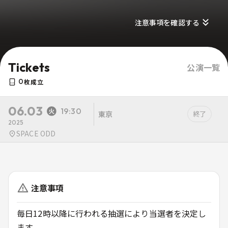
注意事項を確認する
Tickets
公演一覧
0
枚成立
06.03
19:30
東京
終了
2025
SPACE ODD
注意事項
毎日12時以降に行われる抽選により当選者を決定し
ます