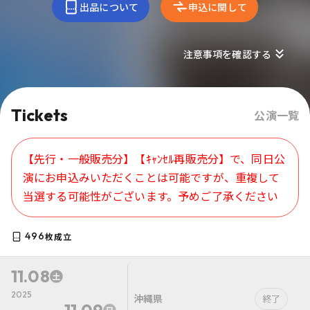
出品について
申込に関して
注意事項を確認する
Tickets
公演一覧
【先行・一般販売分】【ｷｬﾝｾﾙ再販売分】で、同日公
演にお申込みいただくことは可能ですが、重複して
当選する可能性がございます。予めご了承ください
496
枚成立
11.08
2025
沖縄県
終了
11.09