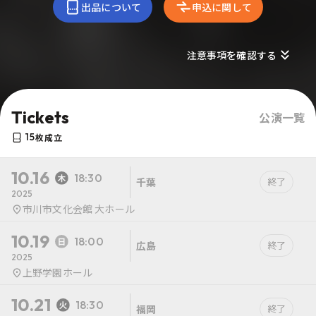
出品について
申込に関して
注意事項を確認する
Tickets
公演一覧
15
枚成立
10.16
18:30
千葉
終了
2025
市川市文化会館 大ホール
10.19
18:00
広島
終了
2025
上野学園ホール
10.21
18:30
福岡
終了