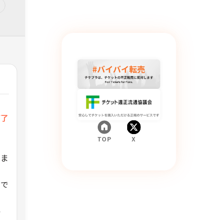
ご了
TOP
X
日ま
動で
ル