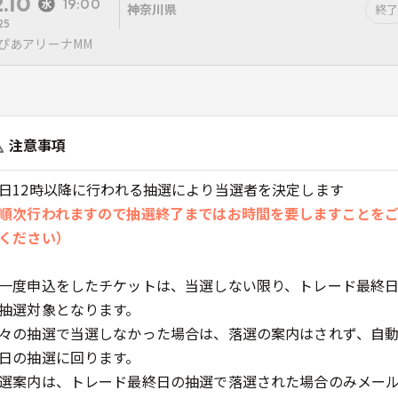
2.10
19:00
神奈川県
終了
25
ぴあアリーナMM
注意事項
日12時以降に行われる抽選により当選者を決定します
順次行われますので抽選終了まではお時間を要しますことを
ください）
一度申込をしたチケットは、当選しない限り、トレード最終
抽選対象となります。
々の抽選で当選しなかった場合は、落選の案内はされず、自
日の抽選に回ります。
選案内は、トレード最終日の抽選で落選された場合のみメー