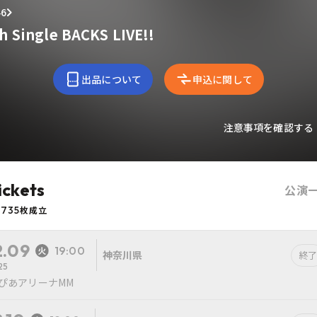
6
h Single BACKS LIVE!!
出品について
申込に関して
注意事項を確認する
ickets
公演
735
枚成立
2.09
19:00
神奈川県
終了
25
ぴあアリーナMM