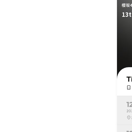
櫻坂4
13t
T
1
20