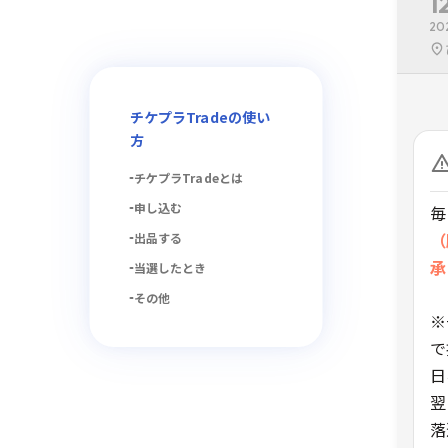
1
20
チケプラTradeの使い
方
チケプラTradeとは
申し込む
毎
（
出品する
承
当選したとき
その他
※
で
日
翌
落