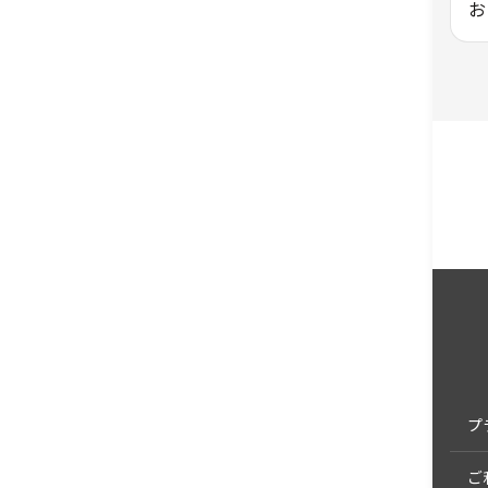
お
プ
ご