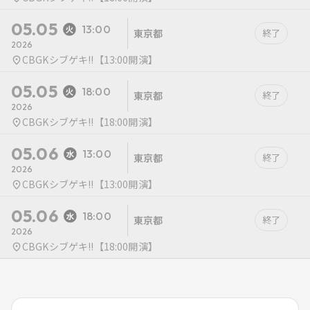
05.05
13:00
東京都
終了
2026
CBGKシブゲキ!!【13:00開演】
05.05
18:00
東京都
終了
2026
CBGKシブゲキ!!【18:00開演】
05.06
13:00
東京都
終了
2026
CBGKシブゲキ!!【13:00開演】
05.06
18:00
東京都
終了
2026
CBGKシブゲキ!!【18:00開演】