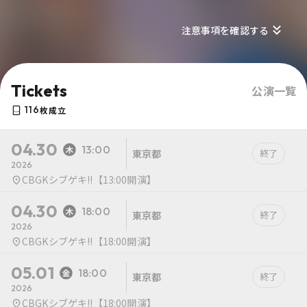
注意事項を確認する
Tickets
公演一覧
116
枚成立
04.30
13:00
東京都
終了
2026
CBGKシブゲキ!!【13:00開演】
04.30
18:00
東京都
終了
2026
CBGKシブゲキ!!【18:00開演】
05.01
18:00
東京都
終了
2026
CBGKシブゲキ!!【18:00開演】