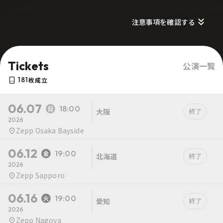
注意事項を確認する
Tickets
公演一覧
181
枚成立
06.07
18:00
大阪
終了
2026
Zepp Osaka Bayside
06.12
19:00
北海道
終了
2026
Zepp Sapporo
06.16
19:00
愛知
終了
2026
Zepp Nagoya