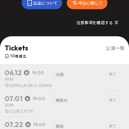
出品について
申込に関して
注意事項を確認する
Tickets
公演一覧
10
枚成立
06.12
19:00
大阪
終了
2026
GORILLA HALL OSAKA
07.01
19:00
神奈川
終了
2026
CLUB CITTA’
07.22
19:00
愛知
終了