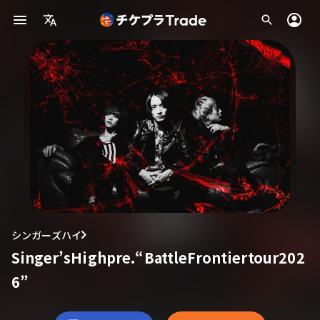
シンガーズハイ
Singer’sHighpre.“BattleFrontiertour202
6”