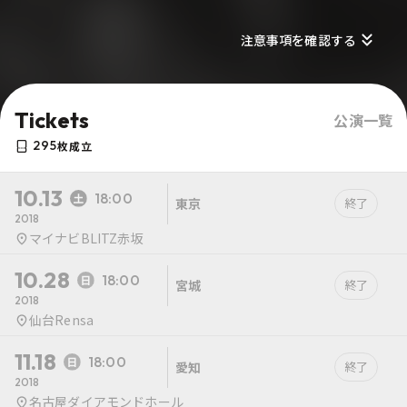
注意事項を確認する
Tickets
公演一覧
295
枚成立
10.13
18:00
東京
終了
2018
マイナビBLITZ赤坂
10.28
18:00
宮城
終了
2018
仙台Rensa
11.18
18:00
愛知
終了
2018
名古屋ダイアモンドホール