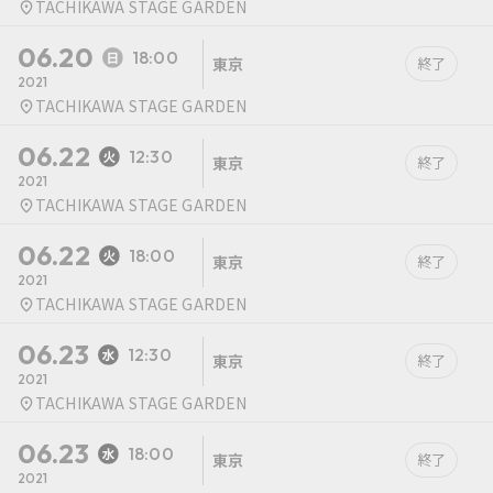
TACHIKAWA STAGE GARDEN
06.20
18:00
東京
終了
2021
TACHIKAWA STAGE GARDEN
06.22
12:30
東京
終了
2021
TACHIKAWA STAGE GARDEN
06.22
18:00
東京
終了
2021
TACHIKAWA STAGE GARDEN
06.23
12:30
東京
終了
2021
TACHIKAWA STAGE GARDEN
06.23
18:00
東京
終了
2021