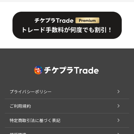
プライバシーポリシー
ご利用規約
特定商取引法に基づく表記