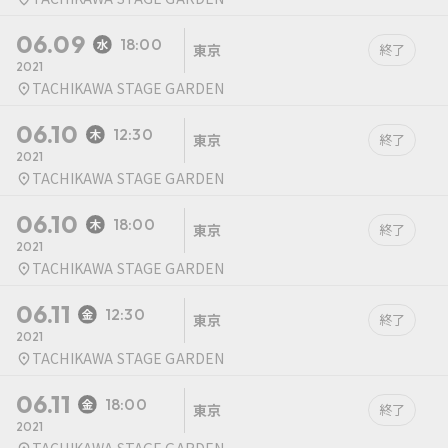
06.09
18:00
東京
終了
2021
TACHIKAWA STAGE GARDEN
06.10
12:30
東京
終了
2021
TACHIKAWA STAGE GARDEN
06.10
18:00
東京
終了
2021
TACHIKAWA STAGE GARDEN
06.11
12:30
東京
終了
2021
TACHIKAWA STAGE GARDEN
06.11
18:00
東京
終了
2021