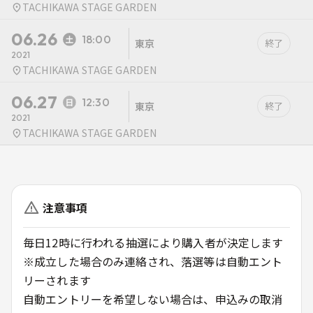
TACHIKAWA STAGE GARDEN
06.26
18:00
東京
終了
2021
TACHIKAWA STAGE GARDEN
06.27
12:30
東京
終了
2021
TACHIKAWA STAGE GARDEN
注意事項
毎日12時に行われる抽選により購入者が決定します
※成立した場合のみ連絡され、落選等は自動エント
リーされます
自動エントリーを希望しない場合は、申込みの取消