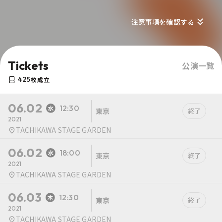
注意事項を確認する
Tickets
公演一覧
425
枚成立
06.02
12:30
東京
終了
2021
TACHIKAWA STAGE GARDEN
06.02
18:00
東京
終了
2021
TACHIKAWA STAGE GARDEN
06.03
12:30
東京
終了
2021
TACHIKAWA STAGE GARDEN