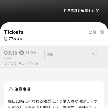
注意事項を確認する
Tickets
公演一覧
77
枚成立
03.15
18:00
大阪
終了
2023
グランキューブ大阪
注意事項
毎日12時に行われる抽選により購入者が決定します
※成立した場合のみ連絡され、落選等は自動エント