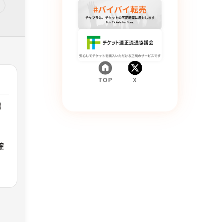
TOP
X
場
確