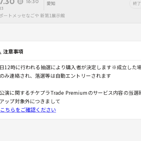
7.30
16:30
愛知
終了
23
ポートメッセなごや 新第1展示館
注意事項
日12時に行われる抽選により購入者が決定します※成立した
のみ連絡され、落選等は自動エントリーされます
公演に関するチケプラTrade Premiumのサービス内容の当選
アップ対象外につきまして
こちらをご確認ください