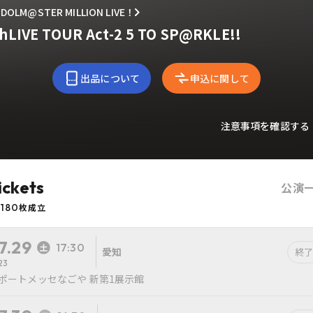
IDOLM@STER MILLION LIVE！
hLIVE TOUR Act-2 5 TO SP@RKLE!!
出品について
申込に関して
注意事項を確認する
ickets
公演
180
枚成立
7.29
17:30
愛知
終了
23
ポートメッセなごや 新第1展示館