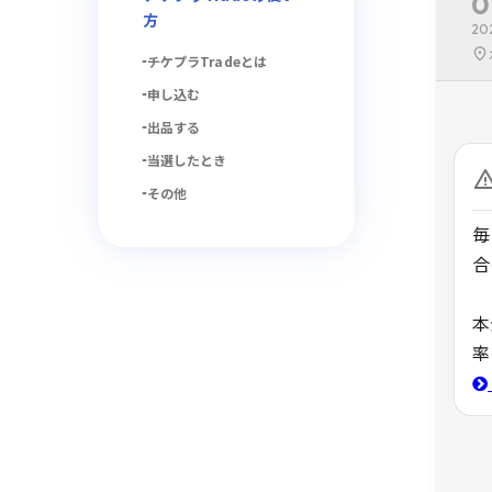
0
方
20
チケプラTradeとは
申し込む
出品する
当選したとき
その他
毎
合
本
率