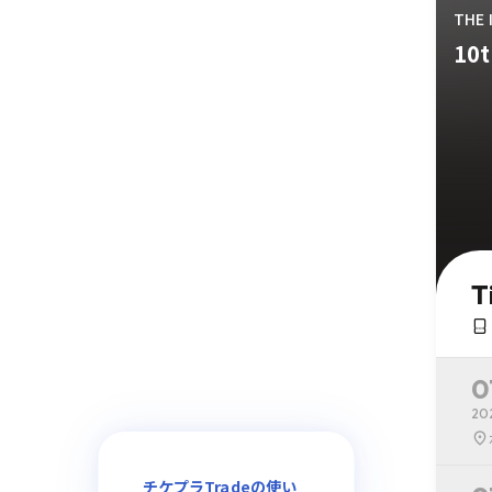
THE 
10t
T
0
20
チケプラTradeの使い