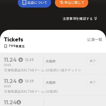
出品について
申込に関して
注意事項を確認する
Tickets
公演一覧
799
枚成立
11.24
12:25
大阪府
終了
2023
東和薬品RACTABドーム (大阪府)＜紙チケット＞
11.24
12:25
大阪府
終了
2023
東和薬品RACTABドーム (大阪府)
11.24